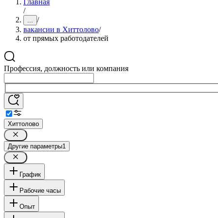
Главная
/
/
...
вакансии в Хиттолово
/
от прямых работодателей
Профессия, должность или компания
Хиттолово
Другие параметры
1
График
Рабочие часы
Опыт