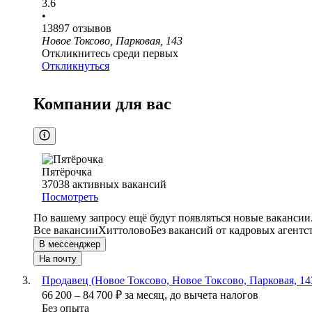
3.6
•
13897
отзывов
Новое Токсово, Парковая, 143
Откликнитесь среди первых
Откликнуться
Компании для вас
Пятёрочка
37038
активных вакансий
Посмотреть
По вашему запросу ещё будут появляться новые вакансии
Все вакансии
Хиттолово
Без вакансий от кадровых агентс
В мессенджер
На почту
Продавец (Новое Токсово, Новое Токсово, Парковая, 14
66 200
–
84 700
₽
за месяц,
до вычета налогов
Без опыта