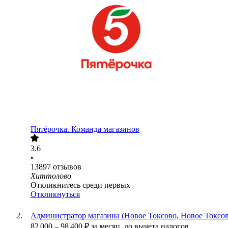
Пятёрочка. Команда магазинов
3.6
•
13897
отзывов
Хиттолово
Откликнитесь среди первых
Откликнуться
Администратор магазина (Новое Токсово, Новое Токсово
82 000
–
98 400
₽
за месяц,
до вычета налогов